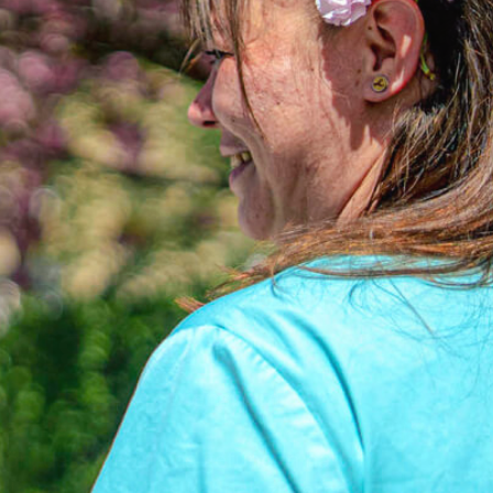
rüß Gott bei
eigl Care.
lege · Fürsorge · Dienst am
nschen.
hön, dass Sie zu uns gefunden haben.
r laden Sie ein uns kennen zu lernen