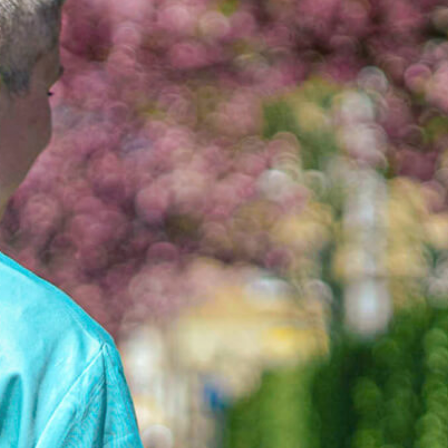
G
H
Pf
Me
Sc
Wi